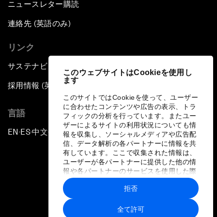
ニュースレター購読
連絡先 (英語のみ)
リンク
サステナビリティへの取り組み
このウェブサイトはCookieを使用し
ます
採用情報 (英語のみ)
このサイトではCookieを使って、ユーザー
に合わせたコンテンツや広告の表示、トラ
言語
フィックの分析を行っています。またユー
ザーによるサイトの利用状況についても情
EN
ES
中文
日本語
▪
▪
▪
報を収集し、ソーシャルメディアや広告配
信、データ解析の各パートナーに情報を共
有しています。ここで収集された情報は、
ユーザーが各パートナーに提供した他の情
報や各パートナーのサービスを使用した際
に収集された情報と組み合わされ、各パー
拒否
トナーによって使用されることがありま
プライバシーポリシーと利用規約
す。
全て許可
サイトマップ