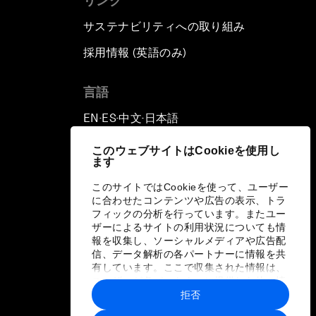
リンク
サステナビリティへの取り組み
採用情報 (英語のみ)
て
言語
EN
ES
中文
日本語
▪
▪
▪
このウェブサイトはCookieを使用し
ます
このサイトではCookieを使って、ユーザー
に合わせたコンテンツや広告の表示、トラ
フィックの分析を行っています。またユー
ザーによるサイトの利用状況についても情
報を収集し、ソーシャルメディアや広告配
信、データ解析の各パートナーに情報を共
有しています。ここで収集された情報は、
ユーザーが各パートナーに提供した他の情
報や各パートナーのサービスを使用した際
拒否
に収集された情報と組み合わされ、各パー