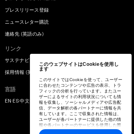
プレスリリース登録
ニュースレター購読
連絡先 (英語のみ)
リンク
サステナビリティへの取り組み
このウェブサイトはCookieを使用し
ます
採用情報 (英語のみ)
このサイトではCookieを使って、ユーザー
に合わせたコンテンツや広告の表示、トラ
言語
フィックの分析を行っています。またユー
ザーによるサイトの利用状況についても情
EN
ES
中文
日本語
▪
▪
▪
報を収集し、ソーシャルメディアや広告配
信、データ解析の各パートナーに情報を共
有しています。ここで収集された情報は、
ユーザーが各パートナーに提供した他の情
報や各パートナーのサービスを使用した際
に収集された情報と組み合わされ、各パー