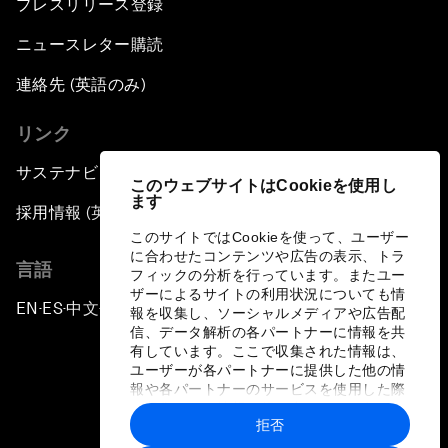
プレスリリース登録
ニュースレター購読
連絡先 (英語のみ)
リンク
サステナビリティへの取り組み
このウェブサイトはCookieを使用し
ます
採用情報 (英語のみ)
このサイトではCookieを使って、ユーザー
に合わせたコンテンツや広告の表示、トラ
言語
フィックの分析を行っています。またユー
ザーによるサイトの利用状況についても情
EN
ES
中文
日本語
▪
▪
▪
報を収集し、ソーシャルメディアや広告配
信、データ解析の各パートナーに情報を共
有しています。ここで収集された情報は、
ユーザーが各パートナーに提供した他の情
報や各パートナーのサービスを使用した際
に収集された情報と組み合わされ、各パー
拒否
トナーによって使用されることがありま
プライバシーポリシーと利用規約
す。