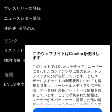
プレスリリース登録
ニュースレター購読
連絡先 (英語のみ)
リンク
サステナビリティへの取り組み
このウェブサイトはCookieを使用し
ます
採用情報 (英語のみ)
このサイトではCookieを使って、ユーザー
に合わせたコンテンツや広告の表示、トラ
言語
フィックの分析を行っています。またユー
ザーによるサイトの利用状況についても情
EN
ES
中文
日本語
▪
▪
▪
報を収集し、ソーシャルメディアや広告配
信、データ解析の各パートナーに情報を共
有しています。ここで収集された情報は、
ユーザーが各パートナーに提供した他の情
報や各パートナーのサービスを使用した際
に収集された情報と組み合わされ、各パー