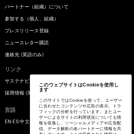
パートナー（組織）について
参加する（個人、組織）
プレスリリース登録
ニュースレター購読
連絡先 (英語のみ)
リンク
サステナビリティへの取り組み
このウェブサイトはCookieを使用し
ます
採用情報 (英語のみ)
このサイトではCookieを使って、ユーザー
に合わせたコンテンツや広告の表示、トラ
言語
フィックの分析を行っています。またユー
ザーによるサイトの利用状況についても情
EN
ES
中文
日本語
▪
▪
▪
報を収集し、ソーシャルメディアや広告配
信、データ解析の各パートナーに情報を共