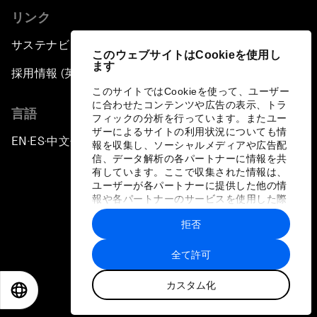
リンク
サステナビリティへの取り組み
このウェブサイトはCookieを使用し
ます
採用情報 (英語のみ)
このサイトではCookieを使って、ユーザー
に合わせたコンテンツや広告の表示、トラ
言語
フィックの分析を行っています。またユー
ザーによるサイトの利用状況についても情
EN
ES
中文
日本語
▪
▪
▪
報を収集し、ソーシャルメディアや広告配
信、データ解析の各パートナーに情報を共
有しています。ここで収集された情報は、
ユーザーが各パートナーに提供した他の情
報や各パートナーのサービスを使用した際
に収集された情報と組み合わされ、各パー
拒否
トナーによって使用されることがありま
プライバシーポリシーと利用規約
す。
全て許可
サイトマップ
カスタム化
©
2026
世界経済フォーラム
EN
ES
中文
日本語