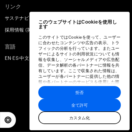
リンク
サステナビリティへの取り組み
このウェブサイトはCookieを使用し
ます
採用情報 (英語のみ)
このサイトではCookieを使って、ユーザー
に合わせたコンテンツや広告の表示、トラ
言語
フィックの分析を行っています。またユー
ザーによるサイトの利用状況についても情
EN
ES
中文
日本語
▪
▪
▪
報を収集し、ソーシャルメディアや広告配
信、データ解析の各パートナーに情報を共
有しています。ここで収集された情報は、
ユーザーが各パートナーに提供した他の情
報や各パートナーのサービスを使用した際
に収集された情報と組み合わされ、各パー
拒否
トナーによって使用されることがありま
プライバシーポリシーと利用規約
す。
全て許可
サイトマップ
カスタム化
©
2026
世界経済フォーラム
EN
ES
中文
日本語