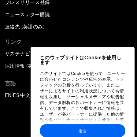
プレスリリース登録
ニュースレター購読
連絡先 (英語のみ)
リンク
サステナビリティへの取り組み
このウェブサイトはCookieを使用し
ます
採用情報 (英語のみ)
このサイトではCookieを使って、ユーザー
に合わせたコンテンツや広告の表示、トラ
言語
フィックの分析を行っています。またユー
ザーによるサイトの利用状況についても情
EN
ES
中文
日本語
▪
▪
▪
報を収集し、ソーシャルメディアや広告配
信、データ解析の各パートナーに情報を共
有しています。ここで収集された情報は、
ユーザーが各パートナーに提供した他の情
報や各パートナーのサービスを使用した際
に収集された情報と組み合わされ、各パー
拒否
トナーによって使用されることがありま
プライバシーポリシーと利用規約