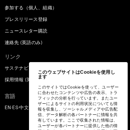
参加する（個人、組織）
プレスリリース登録
ニュースレター購読
連絡先 (英語のみ)
リンク
サステナビリティへの取り組み
このウェブサイトはCookieを使用し
ます
採用情報 (英語のみ)
このサイトではCookieを使って、ユーザー
に合わせたコンテンツや広告の表示、トラ
言語
フィックの分析を行っています。またユー
ザーによるサイトの利用状況についても情
EN
ES
中文
日本語
▪
▪
▪
報を収集し、ソーシャルメディアや広告配
信、データ解析の各パートナーに情報を共
有しています。ここで収集された情報は、
ユーザーが各パートナーに提供した他の情