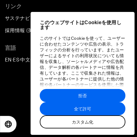
リンク
サステナビリティへの取り組み
このウェブサイトはCookieを使用し
ます
採用情報 (英語のみ)
このサイトではCookieを使って、ユーザー
に合わせたコンテンツや広告の表示、トラ
言語
フィックの分析を行っています。またユー
ザーによるサイトの利用状況についても情
EN
ES
中文
日本語
▪
▪
▪
報を収集し、ソーシャルメディアや広告配
信、データ解析の各パートナーに情報を共
有しています。ここで収集された情報は、
ユーザーが各パートナーに提供した他の情
報や各パートナーのサービスを使用した際
に収集された情報と組み合わされ、各パー
拒否
トナーによって使用されることがありま
プライバシーポリシーと利用規約
す。
全て許可
サイトマップ
カスタム化
©
2026
世界経済フォーラム
EN
ES
中文
日本語