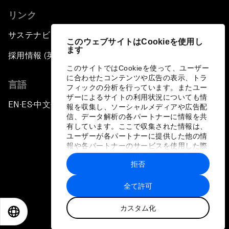
リンク
サステナビリティへの取り組み
このウェブサイトはCookieを使用し
ます
採用情報 (英語のみ)
このサイトではCookieを使って、ユーザー
に合わせたコンテンツや広告の表示、トラ
言語
フィックの分析を行っています。またユー
ザーによるサイトの利用状況についても情
EN
ES
中文
日本語
▪
▪
▪
報を収集し、ソーシャルメディアや広告配
信、データ解析の各パートナーに情報を共
有しています。ここで収集された情報は、
ユーザーが各パートナーに提供した他の情
報や各パートナーのサービスを使用した際
に収集された情報と組み合わされ、各パー
拒否
トナーによって使用されることがありま
プライバシーポリシーと利用規約
す。
全て許可
サイトマップ
カスタム化
©
2026
世界経済フォーラム
EN
ES
中文
日本語