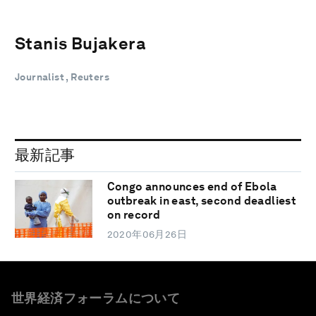
Stanis Bujakera
Journalist , Reuters
最新記事
Congo announces end of Ebola
outbreak in east, second deadliest
on record
2020年06月26日
世界経済フォーラムについて