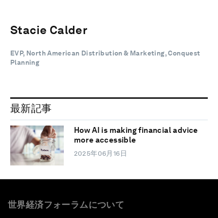
Stacie Calder
EVP, North American Distribution & Marketing, Conquest
Planning
最新記事
How AI is making financial advice
more accessible
2025年06月16日
世界経済フォーラムについて