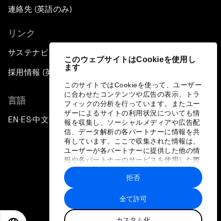
連絡先 (英語のみ)
リンク
サステナビリティへの取り組み
このウェブサイトはCookieを使用し
ます
採用情報 (英語のみ)
このサイトではCookieを使って、ユーザー
に合わせたコンテンツや広告の表示、トラ
言語
フィックの分析を行っています。またユー
ザーによるサイトの利用状況についても情
EN
ES
中文
日本語
▪
▪
▪
報を収集し、ソーシャルメディアや広告配
信、データ解析の各パートナーに情報を共
有しています。ここで収集された情報は、
ユーザーが各パートナーに提供した他の情
報や各パートナーのサービスを使用した際
に収集された情報と組み合わされ、各パー
拒否
トナーによって使用されることがありま
プライバシーポリシーと利用規約
す。
全て許可
サイトマップ
カスタム化