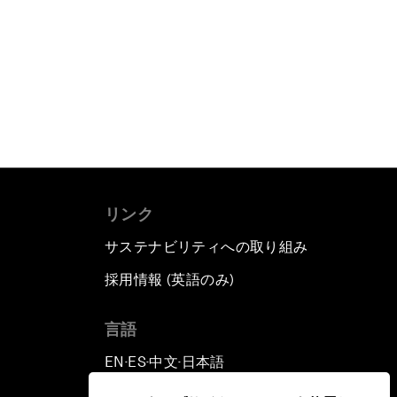
リンク
サステナビリティへの取り組み
採用情報 (英語のみ)
て
言語
EN
ES
中文
日本語
▪
▪
▪