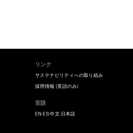
リンク
サステナビリティへの取り組み
採用情報 (英語のみ)
て
言語
EN
ES
中文
日本語
▪
▪
▪