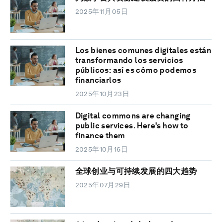
2025年11月05日
Los bienes comunes digitales están
transformando los servicios
públicos: así es cómo podemos
financiarlos
2025年10月23日
Digital commons are changing
public services. Here's how to
finance them
2025年10月16日
全球创业与可持续发展的四大趋势
2025年07月29日