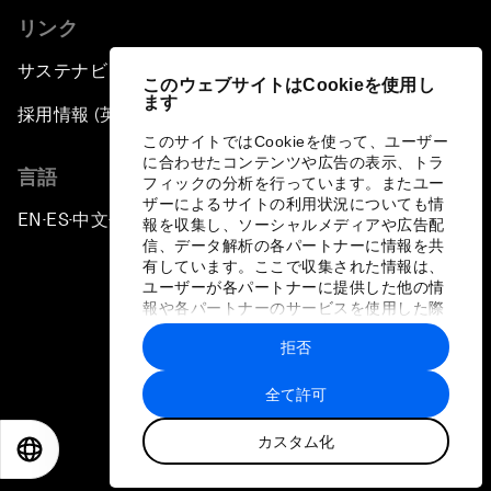
リンク
サステナビリティへの取り組み
このウェブサイトはCookieを使用し
ます
採用情報 (英語のみ)
このサイトではCookieを使って、ユーザー
に合わせたコンテンツや広告の表示、トラ
言語
フィックの分析を行っています。またユー
ザーによるサイトの利用状況についても情
EN
ES
中文
日本語
▪
▪
▪
報を収集し、ソーシャルメディアや広告配
信、データ解析の各パートナーに情報を共
有しています。ここで収集された情報は、
ユーザーが各パートナーに提供した他の情
報や各パートナーのサービスを使用した際
に収集された情報と組み合わされ、各パー
拒否
トナーによって使用されることがありま
プライバシーポリシーと利用規約
す。
全て許可
サイトマップ
カスタム化
©
2026
世界経済フォーラム
EN
ES
中文
日本語