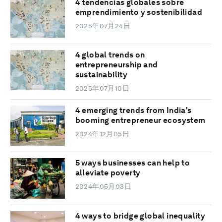
4 tendencias globales sobre
emprendimiento y sostenibilidad
2025年07月24日
4 global trends on
entrepreneurship and
sustainability
2025年07月10日
4 emerging trends from India's
booming entrepreneur ecosystem
2024年12月05日
5 ways businesses can help to
alleviate poverty
2024年05月03日
4 ways to bridge global inequality