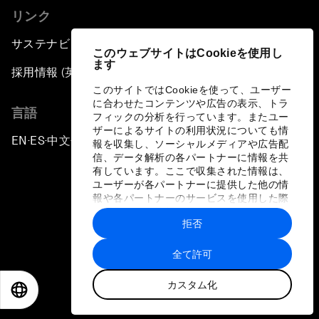
リンク
サステナビリティへの取り組み
このウェブサイトはCookieを使用し
ます
採用情報 (英語のみ)
このサイトではCookieを使って、ユーザー
に合わせたコンテンツや広告の表示、トラ
言語
フィックの分析を行っています。またユー
ザーによるサイトの利用状況についても情
EN
ES
中文
日本語
▪
▪
▪
報を収集し、ソーシャルメディアや広告配
信、データ解析の各パートナーに情報を共
有しています。ここで収集された情報は、
ユーザーが各パートナーに提供した他の情
報や各パートナーのサービスを使用した際
に収集された情報と組み合わされ、各パー
拒否
トナーによって使用されることがありま
プライバシーポリシーと利用規約
す。
全て許可
サイトマップ
カスタム化
©
2026
世界経済フォーラム
EN
ES
中文
日本語