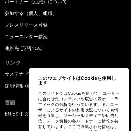
パートナー（組織）について
参加する（個人、組織）
プレスリリース登録
ニュースレター購読
連絡先 (英語のみ)
リンク
サステナビリティへの取り組み
このウェブサイトはCookieを使用し
ます
採用情報 (英語のみ)
このサイトではCookieを使って、ユーザー
に合わせたコンテンツや広告の表示、トラ
言語
フィックの分析を行っています。またユー
ザーによるサイトの利用状況についても情
EN
ES
中文
日本語
▪
▪
▪
報を収集し、ソーシャルメディアや広告配
信、データ解析の各パートナーに情報を共
有しています。ここで収集された情報は、