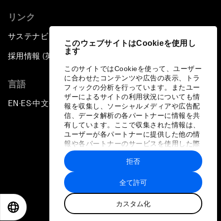
リンク
サステナビリティへの取り組み
このウェブサイトはCookieを使用し
ます
採用情報 (英語のみ)
このサイトではCookieを使って、ユーザー
に合わせたコンテンツや広告の表示、トラ
言語
フィックの分析を行っています。またユー
ザーによるサイトの利用状況についても情
EN
ES
中文
日本語
▪
▪
▪
報を収集し、ソーシャルメディアや広告配
信、データ解析の各パートナーに情報を共
有しています。ここで収集された情報は、
ユーザーが各パートナーに提供した他の情
報や各パートナーのサービスを使用した際
に収集された情報と組み合わされ、各パー
拒否
トナーによって使用されることがありま
プライバシーポリシーと利用規約
す。
全て許可
サイトマップ
カスタム化
©
2026
世界経済フォーラム
EN
ES
中文
日本語