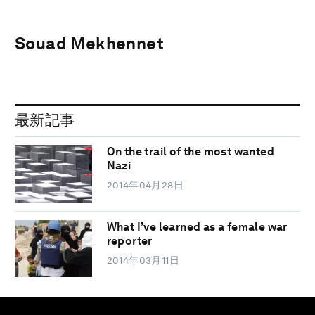
Souad Mekhennet
最新記事
On the trail of the most wanted
Nazi
2014年04月28日
What I’ve learned as a female war
reporter
2014年03月11日