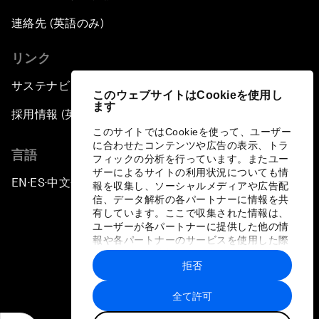
連絡先 (英語のみ)
リンク
サステナビリティへの取り組み
このウェブサイトはCookieを使用し
ます
採用情報 (英語のみ)
このサイトではCookieを使って、ユーザー
に合わせたコンテンツや広告の表示、トラ
言語
フィックの分析を行っています。またユー
ザーによるサイトの利用状況についても情
EN
ES
中文
日本語
▪
▪
▪
報を収集し、ソーシャルメディアや広告配
信、データ解析の各パートナーに情報を共
有しています。ここで収集された情報は、
ユーザーが各パートナーに提供した他の情
報や各パートナーのサービスを使用した際
に収集された情報と組み合わされ、各パー
拒否
トナーによって使用されることがありま
プライバシーポリシーと利用規約
す。
全て許可
サイトマップ