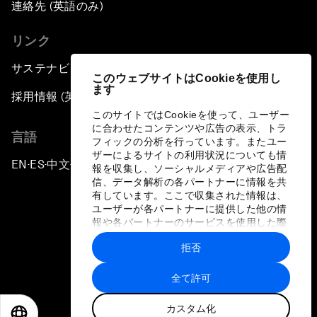
連絡先 (英語のみ)
リンク
サステナビリティへの取り組み
このウェブサイトはCookieを使用し
ます
採用情報 (英語のみ)
このサイトではCookieを使って、ユーザー
に合わせたコンテンツや広告の表示、トラ
言語
フィックの分析を行っています。またユー
ザーによるサイトの利用状況についても情
EN
ES
中文
日本語
▪
▪
▪
報を収集し、ソーシャルメディアや広告配
信、データ解析の各パートナーに情報を共
有しています。ここで収集された情報は、
ユーザーが各パートナーに提供した他の情
報や各パートナーのサービスを使用した際
に収集された情報と組み合わされ、各パー
拒否
トナーによって使用されることがありま
プライバシーポリシーと利用規約
す。
全て許可
サイトマップ
カスタム化
©
2026
世界経済フォーラム
EN
ES
中文
日本語