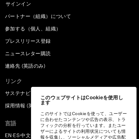
サインイン
パートナー（組織）について
参加する（個人、組織）
プレスリリース登録
ニュースレター購読
連絡先 (英語のみ)
リンク
サステナビリティへの取り組み
このウェブサイトはCookieを使用し
ます
採用情報 (英語のみ)
このサイトではCookieを使って、ユーザー
に合わせたコンテンツや広告の表示、トラ
言語
フィックの分析を行っています。またユー
ザーによるサイトの利用状況についても情
EN
ES
中文
日本語
▪
▪
▪
報を収集し、ソーシャルメディアや広告配