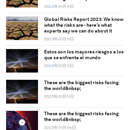
2023年01月11日
Global Risks Report 2023: We know
what the risks are - here’s what
experts say we can do about it
2023年01月11日
Estos son los mayores riesgos a los
que se enfrenta el mundo
2023年01月11日
These are the biggest risks facing
the world&nbsp;
2023年01月11日
These are the biggest risks facing
the world&nbsp;
2023年01月04日