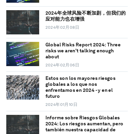
2024年全球风险不断加剧，但我们的
应对能力也在增强
2024年02月08日
Global Risks Report 2024: Three
risks we aren't talking enough
about
2024年02月06日
Estos son los mayores riesgos
globales a los que nos
enfrentamos en 2024 - y en el
futuro
2024年01月10日
Informe sobre Riesgos Globales
2024: Los riesgos aumentan, pero
también nuestra capacidad de