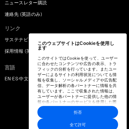
ニュースレター購読
連絡先 (英語のみ)
リンク
サステナビリティへの取り組み
このウェブサイトはCookieを使用し
ます
採用情報 (英語のみ)
このサイトではCookieを使って、ユーザー
に合わせたコンテンツや広告の表示、トラ
言語
フィックの分析を行っています。またユー
ザーによるサイトの利用状況についても情
EN
ES
中文
日本語
▪
▪
▪
報を収集し、ソーシャルメディアや広告配
信、データ解析の各パートナーに情報を共
有しています。ここで収集された情報は、
ユーザーが各パートナーに提供した他の情
報や各パートナーのサービスを使用した際
に収集された情報と組み合わされ、各パー
拒否
トナーによって使用されることがありま
プライバシーポリシーと利用規約
す。
全て許可
サイトマップ