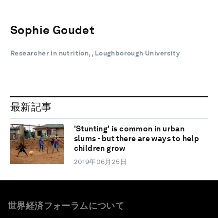
Sophie Goudet
Researcher in nutrition, , Loughborough University
最新記事
'Stunting' is common in urban
slums - but there are ways to help
children grow
2019年06月25日
世界経済フォーラムについて