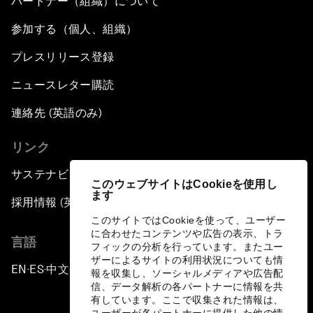
パートナー（組織）について
参加する（個人、組織）
プレスリリース登録
ニュースレター購読
連絡先 (英語のみ)
リンク
サステナビリティへの取り組み
このウェブサイトはCookieを使用し
ます
採用情報 (英語のみ)
このサイトではCookieを使って、ユーザー
に合わせたコンテンツや広告の表示、トラ
言語
フィックの分析を行っています。またユー
ザーによるサイトの利用状況についても情
EN
ES
中文
日本語
▪
▪
▪
報を収集し、ソーシャルメディアや広告配
信、データ解析の各パートナーに情報を共
有しています。ここで収集された情報は、