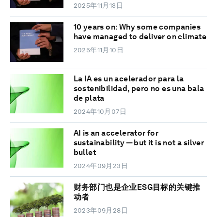
2025年11月13日
10 years on: Why some companies
have managed to deliver on climate
2025年11月10日
La IA es un acelerador para la
sostenibilidad, pero no es una bala
de plata
2024年10月07日
AI is an accelerator for
sustainability — but it is not a silver
bullet
2024年09月23日
财务部门也是企业ESG目标的关键推
动者
2023年09月28日