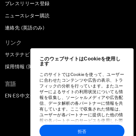
プレスリリース登録
ニュースレター購読
連絡先 (英語のみ)
リンク
サステナビリティへの取り組み
このウェブサイトはCookieを使用し
ます
採用情報 (英語のみ)
このサイトではCookieを使って、ユーザー
に合わせたコンテンツや広告の表示、トラ
言語
フィックの分析を行っています。またユー
ザーによるサイトの利用状況についても情
EN
ES
中文
日本語
▪
▪
▪
報を収集し、ソーシャルメディアや広告配
信、データ解析の各パートナーに情報を共
有しています。ここで収集された情報は、
ユーザーが各パートナーに提供した他の情
報や各パートナーのサービスを使用した際
に収集された情報と組み合わされ、各パー
拒否
トナーによって使用されることがありま