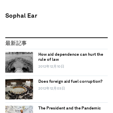
Sophal Ear
最新記事
How aid dependence can hurt the
rule of law
2012年12月10日
Does foreign aid fuel corruption?
2012年12月03日
The President and the Pandemic