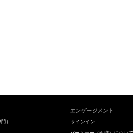
エンゲージメント
部門）
サインイン
パートナー（組織）につい