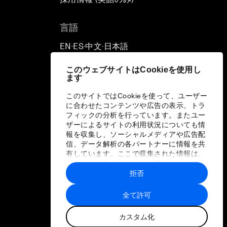
言語
EN
ES
中文
日本語
▪
▪
▪
このウェブサイトはCookieを使用し
ます
このサイトではCookieを使って、ユーザー
に合わせたコンテンツや広告の表示、トラ
フィックの分析を行っています。またユー
ザーによるサイトの利用状況についても情
報を収集し、ソーシャルメディアや広告配
信、データ解析の各パートナーに情報を共
有しています。ここで収集された情報は、
ユーザーが各パートナーに提供した他の情
報や各パートナーのサービスを使用した際
拒否
に収集された情報と組み合わされ、各パー
トナーによって使用されることがありま
全て許可
す。
カスタム化