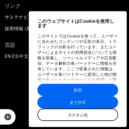
リンク
サステナビリティへの取り組み
このウェブサイトはCookieを使用し
ます
採用情報 (英語のみ)
このサイトではCookieを使って、ユーザー
に合わせたコンテンツや広告の表示、トラ
言語
フィックの分析を行っています。またユー
ザーによるサイトの利用状況についても情
EN
ES
中文
日本語
▪
▪
▪
報を収集し、ソーシャルメディアや広告配
信、データ解析の各パートナーに情報を共
有しています。ここで収集された情報は、
ユーザーが各パートナーに提供した他の情
報や各パートナーのサービスを使用した際
に収集された情報と組み合わされ、各パー
拒否
トナーによって使用されることがありま
プライバシーポリシーと利用規約
す。
全て許可
サイトマップ
カスタム化
©
2026
世界経済フォーラム
EN
ES
中文
日本語