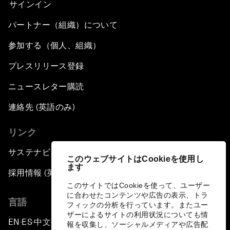
サインイン
パートナー（組織）について
参加する（個人、組織）
プレスリリース登録
ニュースレター購読
連絡先 (英語のみ)
リンク
サステナビリティへの取り組み
このウェブサイトはCookieを使用し
ます
採用情報 (英語のみ)
このサイトではCookieを使って、ユーザー
に合わせたコンテンツや広告の表示、トラ
言語
フィックの分析を行っています。またユー
ザーによるサイトの利用状況についても情
EN
ES
中文
日本語
▪
▪
▪
報を収集し、ソーシャルメディアや広告配