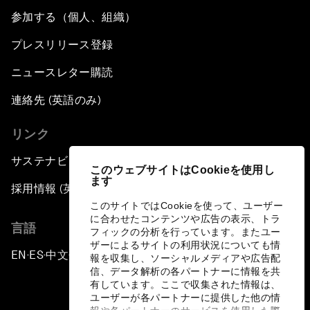
参加する（個人、組織）
プレスリリース登録
ニュースレター購読
連絡先 (英語のみ)
リンク
サステナビリティへの取り組み
このウェブサイトはCookieを使用し
ます
採用情報 (英語のみ)
このサイトではCookieを使って、ユーザー
に合わせたコンテンツや広告の表示、トラ
言語
フィックの分析を行っています。またユー
ザーによるサイトの利用状況についても情
EN
ES
中文
日本語
▪
▪
▪
報を収集し、ソーシャルメディアや広告配
信、データ解析の各パートナーに情報を共
有しています。ここで収集された情報は、
ユーザーが各パートナーに提供した他の情