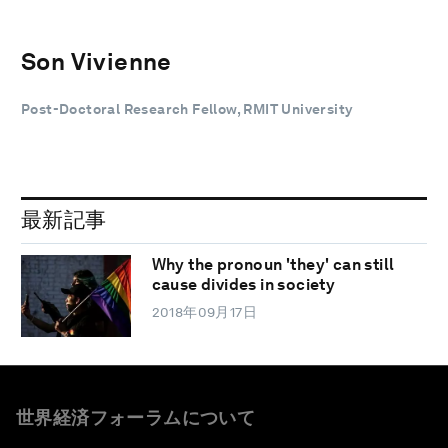
Son Vivienne
Post-Doctoral Research Fellow, RMIT University
最新記事
Why the pronoun 'they' can still
cause divides in society
2018年09月17日
世界経済フォーラムについて