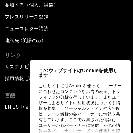
参加する（個人、組織）
プレスリリース登録
ニュースレター購読
連絡先 (英語のみ)
リンク
サステナビリティへの取り組み
このウェブサイトはCookieを使用し
ます
採用情報 (英語のみ)
このサイトではCookieを使って、ユーザー
に合わせたコンテンツや広告の表示、トラ
言語
フィックの分析を行っています。またユー
ザーによるサイトの利用状況についても情
EN
ES
中文
日本語
▪
▪
▪
報を収集し、ソーシャルメディアや広告配
信、データ解析の各パートナーに情報を共
有しています。ここで収集された情報は、
ユーザーが各パートナーに提供した他の情
報や各パートナーのサービスを使用した際