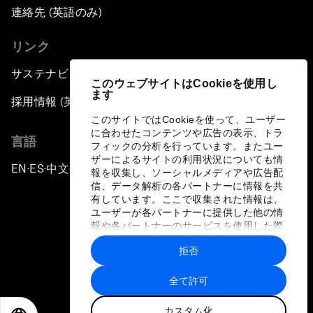
連絡先 (英語のみ)
リンク
サステナビリティへの取り組み
このウェブサイトはCookieを使用し
ます
採用情報 (英語のみ)
このサイトではCookieを使って、ユーザー
に合わせたコンテンツや広告の表示、トラ
言語
フィックの分析を行っています。またユー
ザーによるサイトの利用状況についても情
EN
ES
中文
日本語
▪
▪
▪
報を収集し、ソーシャルメディアや広告配
信、データ解析の各パートナーに情報を共
有しています。ここで収集された情報は、
ユーザーが各パートナーに提供した他の情
報や各パートナーのサービスを使用した際
に収集された情報と組み合わされ、各パー
拒否
トナーによって使用されることがありま
プライバシーポリシーと利用規約
す。
全て許可
サイトマップ
カスタム化