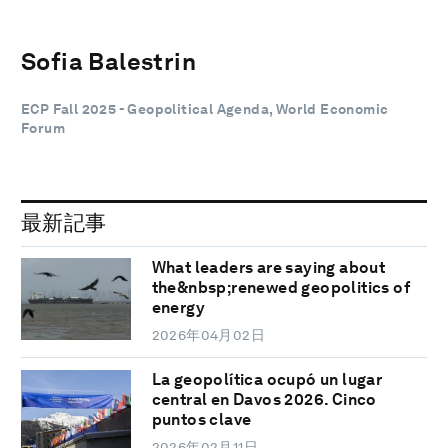
Sofia Balestrin
ECP Fall 2025 - Geopolitical Agenda, World Economic
Forum
最新記事
What leaders are saying about
the&nbsp;renewed geopolitics of
energy
2026年04月02日
La geopolítica ocupó un lugar
central en Davos 2026. Cinco
puntos clave
2026年02月11日