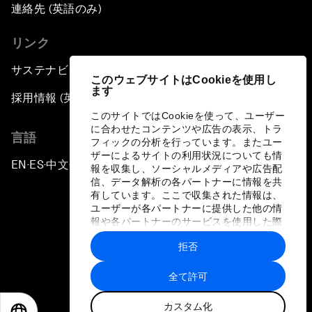
連絡先 (英語のみ)
リンク
サステナビリティへの取り組み
このウェブサイトはCookieを使用し
ます
採用情報 (英語のみ)
このサイトではCookieを使って、ユーザー
に合わせたコンテンツや広告の表示、トラ
言語
フィックの分析を行っています。またユー
ザーによるサイトの利用状況についても情
EN
ES
中文
日本語
▪
▪
▪
報を収集し、ソーシャルメディアや広告配
信、データ解析の各パートナーに情報を共
有しています。ここで収集された情報は、
ユーザーが各パートナーに提供した他の情
報や各パートナーのサービスを使用した際
に収集された情報と組み合わされ、各パー
拒否
トナーによって使用されることがありま
プライバシーポリシーと利用規約
す。
全て許可
サイトマップ
カスタム化
©
2026
世界経済フォーラム
EN
ES
中文
日本語