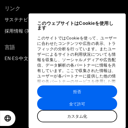
リンク
サステナビリティへの取り組み
このウェブサイトはCookieを使用し
ます
採用情報 (英語のみ)
このサイトではCookieを使って、ユーザー
に合わせたコンテンツや広告の表示、トラ
言語
フィックの分析を行っています。またユー
ザーによるサイトの利用状況についても情
EN
ES
中文
日本語
▪
▪
▪
報を収集し、ソーシャルメディアや広告配
信、データ解析の各パートナーに情報を共
有しています。ここで収集された情報は、
ユーザーが各パートナーに提供した他の情
報や各パートナーのサービスを使用した際
に収集された情報と組み合わされ、各パー
拒否
トナーによって使用されることがありま
プライバシーポリシーと利用規約
す。
全て許可
サイトマップ
カスタム化
©
2026
世界経済フォーラム
EN
ES
中文
日本語