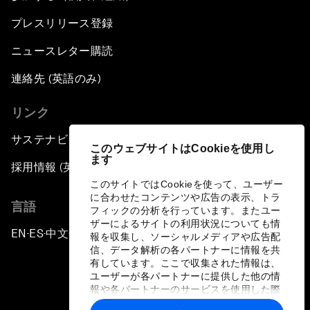
プレスリリース登録
ニュースレター購読
連絡先 (英語のみ)
リンク
サステナビリティへの取り組み
このウェブサイトはCookieを使用し
ます
採用情報 (英語のみ)
このサイトではCookieを使って、ユーザー
に合わせたコンテンツや広告の表示、トラ
言語
フィックの分析を行っています。またユー
ザーによるサイトの利用状況についても情
EN
ES
中文
日本語
▪
▪
▪
報を収集し、ソーシャルメディアや広告配
信、データ解析の各パートナーに情報を共
有しています。ここで収集された情報は、
ユーザーが各パートナーに提供した他の情
報や各パートナーのサービスを使用した際
に収集された情報と組み合わされ、各パー