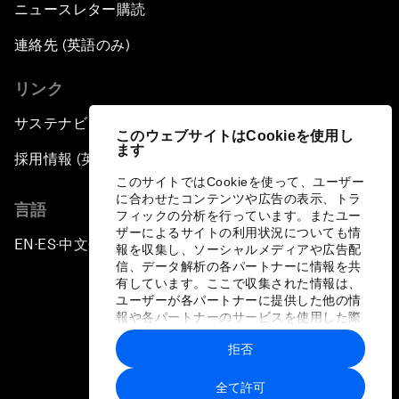
ニュースレター購読
連絡先 (英語のみ)
リンク
サステナビリティへの取り組み
このウェブサイトはCookieを使用し
ます
採用情報 (英語のみ)
このサイトではCookieを使って、ユーザー
に合わせたコンテンツや広告の表示、トラ
言語
フィックの分析を行っています。またユー
ザーによるサイトの利用状況についても情
EN
ES
中文
日本語
▪
▪
▪
報を収集し、ソーシャルメディアや広告配
信、データ解析の各パートナーに情報を共
有しています。ここで収集された情報は、
ユーザーが各パートナーに提供した他の情
報や各パートナーのサービスを使用した際
に収集された情報と組み合わされ、各パー
拒否
トナーによって使用されることがありま
プライバシーポリシーと利用規約
す。
全て許可
サイトマップ