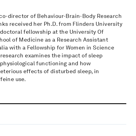
 co-director of Behaviour-Brain-Body Research
nks received her Ph.D. from Flinders University
doctoral fellowship at the University Of
chool of Medicine as a Research Assistant
alia with a Fellowship for Women in Science
’ research examines the impact of sleep
 physiological functioning and how
terious effects of disturbed sleep, in
feine use.