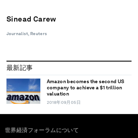
Sinead Carew
Journalist, Reuters
最新記事
Amazon becomes the second US
company to achieve a $1 trillion
valuation
2018年09月05日
世界経済フォーラムについて