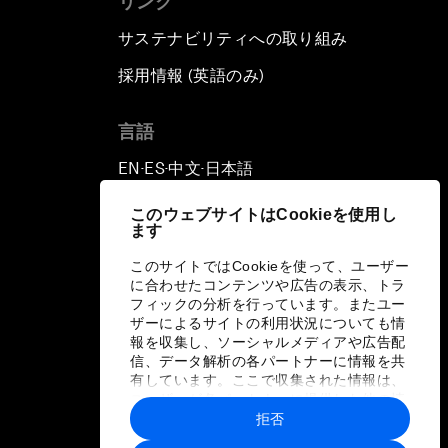
リンク
サステナビリティへの取り組み
採用情報 (英語のみ)
て
言語
EN
ES
中文
日本語
▪
▪
▪
このウェブサイトはCookieを使用し
ます
このサイトではCookieを使って、ユーザー
に合わせたコンテンツや広告の表示、トラ
フィックの分析を行っています。またユー
ザーによるサイトの利用状況についても情
報を収集し、ソーシャルメディアや広告配
信、データ解析の各パートナーに情報を共
有しています。ここで収集された情報は、
ユーザーが各パートナーに提供した他の情
報や各パートナーのサービスを使用した際
拒否
に収集された情報と組み合わされ、各パー