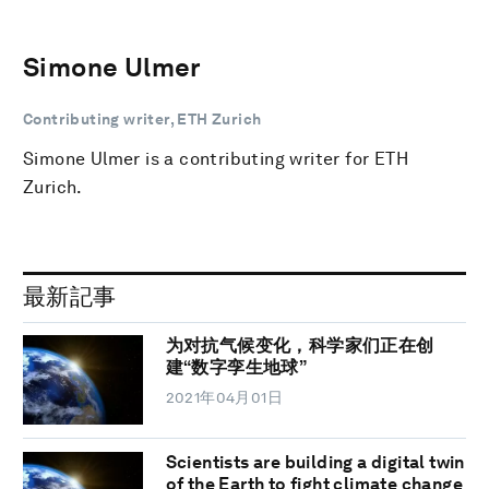
Simone Ulmer
Contributing writer, ETH Zurich
Simone Ulmer is a contributing writer for ETH
Zurich.
最新記事
为对抗气候变化，科学家们正在创
建“数字孪生地球”
2021年04月01日
Scientists are building a digital twin
of the Earth to fight climate change