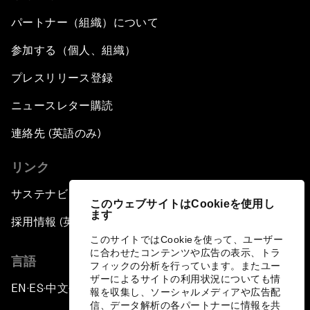
パートナー（組織）について
参加する（個人、組織）
プレスリリース登録
ニュースレター購読
連絡先 (英語のみ)
リンク
サステナビリティへの取り組み
このウェブサイトはCookieを使用し
ます
採用情報 (英語のみ)
このサイトではCookieを使って、ユーザー
に合わせたコンテンツや広告の表示、トラ
言語
フィックの分析を行っています。またユー
ザーによるサイトの利用状況についても情
EN
ES
中文
日本語
▪
▪
▪
報を収集し、ソーシャルメディアや広告配
信、データ解析の各パートナーに情報を共