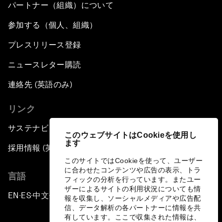
パートナー（組織）について
参加する（個人、組織）
プレスリリース登録
ニュースレター購読
連絡先 (英語のみ)
リンク
サステナビリティへの取り組み
このウェブサイトはCookieを使用し
ます
採用情報 (英語のみ)
このサイトではCookieを使って、ユーザー
に合わせたコンテンツや広告の表示、トラ
言語
フィックの分析を行っています。またユー
ザーによるサイトの利用状況についても情
EN
ES
中文
日本語
▪
▪
▪
報を収集し、ソーシャルメディアや広告配
信、データ解析の各パートナーに情報を共
有しています。ここで収集された情報は、