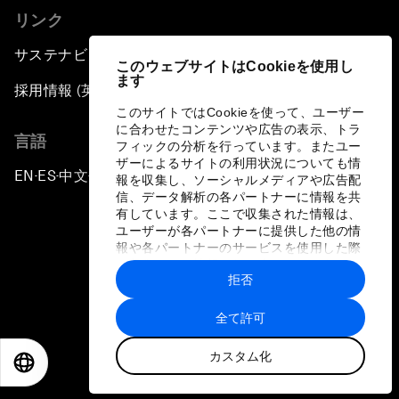
リンク
サステナビリティへの取り組み
このウェブサイトはCookieを使用し
ます
採用情報 (英語のみ)
このサイトではCookieを使って、ユーザー
に合わせたコンテンツや広告の表示、トラ
言語
フィックの分析を行っています。またユー
ザーによるサイトの利用状況についても情
EN
ES
中文
日本語
▪
▪
▪
報を収集し、ソーシャルメディアや広告配
信、データ解析の各パートナーに情報を共
有しています。ここで収集された情報は、
ユーザーが各パートナーに提供した他の情
報や各パートナーのサービスを使用した際
に収集された情報と組み合わされ、各パー
拒否
トナーによって使用されることがありま
プライバシーポリシーと利用規約
す。
全て許可
サイトマップ
カスタム化
©
2026
世界経済フォーラム
EN
ES
中文
日本語