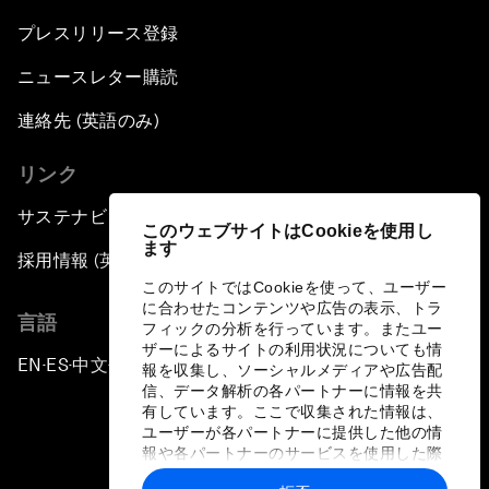
プレスリリース登録
ニュースレター購読
連絡先 (英語のみ)
リンク
サステナビリティへの取り組み
このウェブサイトはCookieを使用し
ます
採用情報 (英語のみ)
このサイトではCookieを使って、ユーザー
に合わせたコンテンツや広告の表示、トラ
言語
フィックの分析を行っています。またユー
ザーによるサイトの利用状況についても情
EN
ES
中文
日本語
▪
▪
▪
報を収集し、ソーシャルメディアや広告配
信、データ解析の各パートナーに情報を共
有しています。ここで収集された情報は、
ユーザーが各パートナーに提供した他の情
報や各パートナーのサービスを使用した際
に収集された情報と組み合わされ、各パー