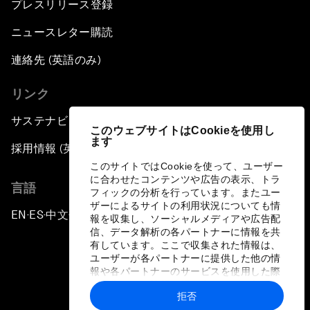
プレスリリース登録
ニュースレター購読
連絡先 (英語のみ)
リンク
サステナビリティへの取り組み
このウェブサイトはCookieを使用し
ます
採用情報 (英語のみ)
このサイトではCookieを使って、ユーザー
に合わせたコンテンツや広告の表示、トラ
言語
フィックの分析を行っています。またユー
ザーによるサイトの利用状況についても情
EN
ES
中文
日本語
▪
▪
▪
報を収集し、ソーシャルメディアや広告配
信、データ解析の各パートナーに情報を共
有しています。ここで収集された情報は、
ユーザーが各パートナーに提供した他の情
報や各パートナーのサービスを使用した際
に収集された情報と組み合わされ、各パー
拒否
トナーによって使用されることがありま
プライバシーポリシーと利用規約