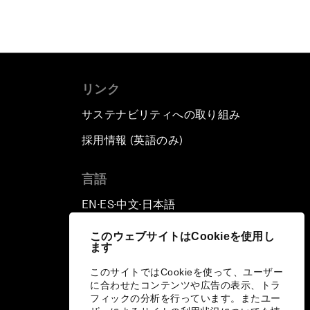
リンク
サステナビリティへの取り組み
採用情報 (英語のみ)
て
言語
EN
ES
中文
日本語
▪
▪
▪
このウェブサイトはCookieを使用し
ます
このサイトではCookieを使って、ユーザー
に合わせたコンテンツや広告の表示、トラ
フィックの分析を行っています。またユー